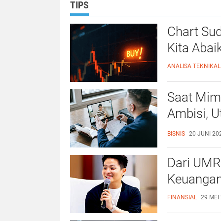
TIPS
Chart Su
Kita Abai
ANALISA TEKNIKAL
Saat Mimp
Ambisi, U
Sukses"
BISNIS
20 JUNI 202
Dari UMR 
Keuangan
FINANSIAL
29 MEI 