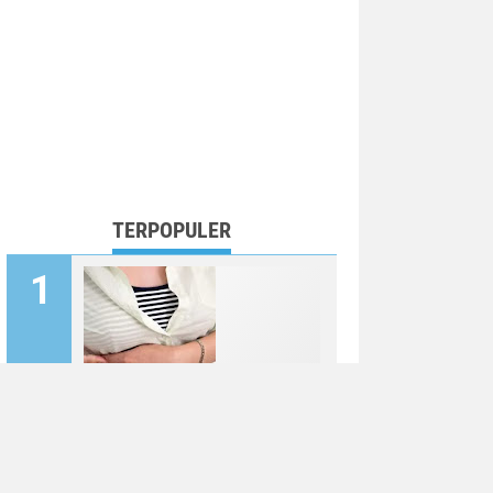
TERPOPULER
Penyebab Nyeri Dada Sebelah
Kiri Bawah Payudara Dekat
Tulang Rusuk