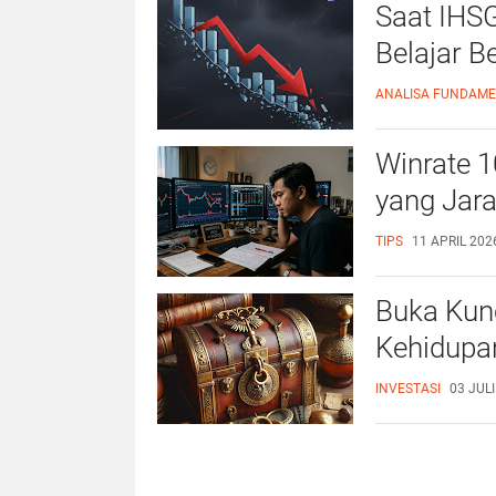
Saat IHSG
Belajar B
ANALISA FUNDAM
Winrate 1
yang Jara
TIPS
11 APRIL 2026
Buka Kun
Kehidupa
INVESTASI
03 JULI