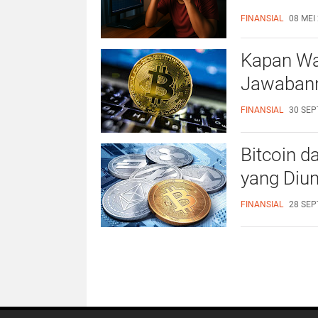
Analisis?
FINANSIAL
08 MEI 
Kapan Wak
Jawaban
FINANSIAL
30 SEP
Bitcoin d
yang Diu
FINANSIAL
28 SEP