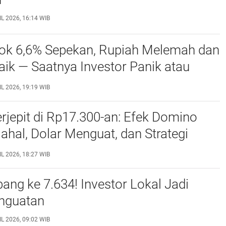
L 2026, 16:14 WIB
lok 6,6% Sepekan, Rupiah Melemah dan
ik — Saatnya Investor Panik atau
rsiap?
L 2026, 19:19 WIB
rjepit di Rp17.300-an: Efek Domino
hal, Dolar Menguat, dan Strategi
BI
L 2026, 18:27 WIB
ang ke 7.634! Investor Lokal Jadi
nguatan
L 2026, 09:02 WIB