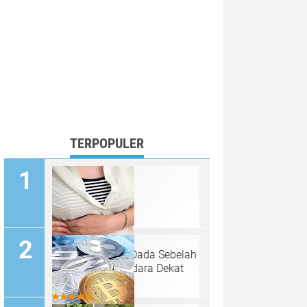
TERPOPULER
Penyebab Nyeri Dada Sebelah
Kiri Bawah Payudara Dekat
Tulang Rusuk