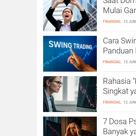
Saat Domp
Mulai Ga
FINANSIAL
12 JUN
Cara Swi
Panduan 
FINANSIAL
12 JUN
Rahasia "B
Singkat 
FINANSIAL
12 JUN
7 Dosa P
Banyak y