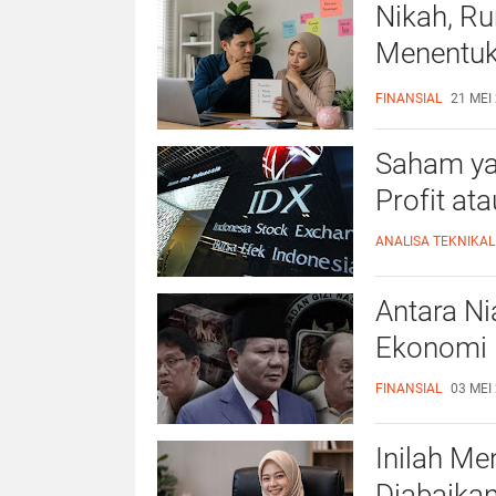
Nikah, Ru
Menentuka
Akal
FINANSIAL
21 MEI 
Saham ya
Profit at
ANALISA TEKNIKAL
Antara Ni
Ekonomi 
FINANSIAL
03 MEI 
Inilah Me
Diabaika