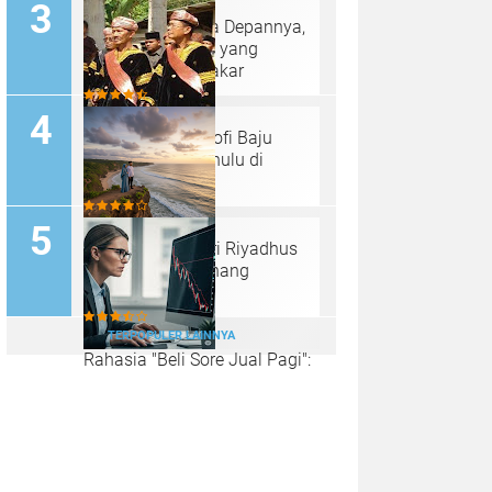
Bitcoin dan Masa Depannya,
Inilah Tantangan yang
Diungkap oleh Pakar
Makna dan Filosofi Baju
Kebesaran Panghulu di
Minangkabau
Belajar Sabar dari Riyadhus
Shalihin: Seni Tenang
Menjalani Hidup
TERPOPULER LAINNYA
Rahasia "Beli Sore Jual Pagi":
Strategi Trading Singkat yang
Bisa Raup Cuan Sebelum
Sarapan