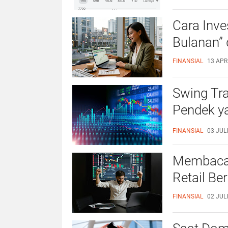
Cara Inv
Bulanan”
FINANSIAL
13 APRI
Swing Tr
Pendek y
Sibuk
FINANSIAL
03 JULI
Membaca 
Retail Be
FINANSIAL
02 JULI