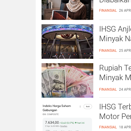
FINANSIAL
26 APRI
IHSG Anj
Minyak Na
Justru Be
FINANSIAL
25 APRI
Rupiah Te
Minyak Ma
Bertahan 
FINANSIAL
24 APRI
IHSG Terb
Motor Pe
FINANSIAL
18 APRI