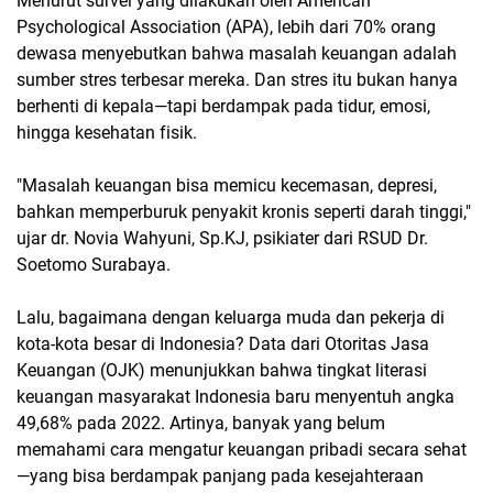
Menurut survei yang dilakukan oleh
American
Psychological Association (APA)
, lebih dari
70% orang
dewasa
menyebutkan bahwa masalah keuangan adalah
sumber stres terbesar mereka. Dan stres itu bukan hanya
berhenti di kepala—tapi berdampak pada tidur, emosi,
hingga kesehatan fisik.
"Masalah keuangan bisa memicu kecemasan, depresi,
bahkan memperburuk penyakit kronis seperti darah tinggi,"
ujar dr. Novia Wahyuni, Sp.KJ, psikiater dari RSUD Dr.
Soetomo Surabaya.
Lalu, bagaimana dengan keluarga muda dan pekerja di
kota-kota besar di Indonesia? Data dari
Otoritas Jasa
Keuangan (OJK)
menunjukkan bahwa
tingkat literasi
keuangan masyarakat Indonesia baru menyentuh angka
49,68% pada 2022
. Artinya, banyak yang belum
memahami cara mengatur keuangan pribadi secara sehat
—yang bisa berdampak panjang pada kesejahteraan