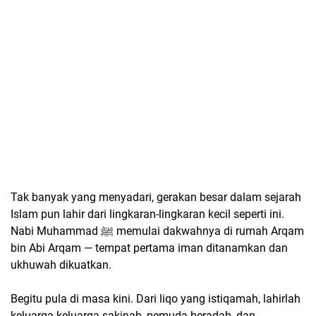
Tak banyak yang menyadari, gerakan besar dalam sejarah
Islam pun lahir dari lingkaran-lingkaran kecil seperti ini.
Nabi Muhammad ﷺ memulai dakwahnya di rumah Arqam
bin Abi Arqam — tempat pertama iman ditanamkan dan
ukhuwah dikuatkan.
Begitu pula di masa kini. Dari liqo yang istiqamah, lahirlah
keluarga-keluarga sakinah, pemuda beradab, dan