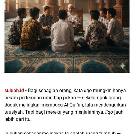
suluah.id -
Bagi sebagian orang, kata
liqo
mungkin hanya
berarti pertemuan rutin tiap pekan — sekelompok orang
duduk melingkar, membaca Al-Qur’an, lalu mendengarkan
tausiyah. Tapi bagi mereka yang menjalaninya,
liqo
jauh
lebih dari itu.
Ia bukan sekadar melingkar. Ia adalah ruang tumbuh —