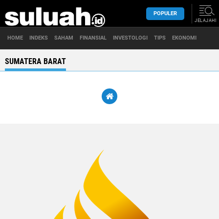
POPULER
JELAJAHI
HOME
INDEKS
SAHAM
FINANSIAL
INVESTOLOGI
TIPS
EKONOMI
SUMATERA BARAT