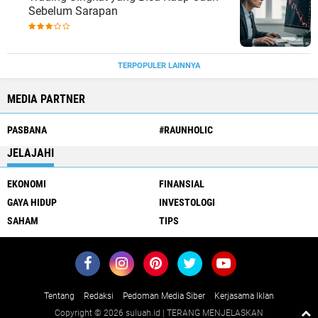
Sebelum Sarapan
TERPOPULER LAINNYA
MEDIA PARTNER
PASBANA
#RAUNHOLIC
JELAJAHI
EKONOMI
FINANSIAL
GAYA HIDUP
INVESTOLOGI
SAHAM
TIPS
Tentang
Redaksi
Pedoman Media Siber
Kerjasama Iklan
Copyright ©
2026 suluah.id | TERANG MENJELASKAN