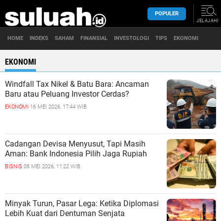
POPULER
JELAJAHI
HOME
INDEKS
SAHAM
FINANSIAL
INVESTOLOGI
TIPS
EKONOMI
EKONOMI
Windfall Tax Nikel & Batu Bara: Ancaman
Baru atau Peluang Investor Cerdas?
EKONOMI
16 MEI 2026, 17:44 WIB
Cadangan Devisa Menyusut, Tapi Masih
Aman: Bank Indonesia Pilih Jaga Rupiah
BISNIS
08 MEI 2026, 11:22 WIB
Minyak Turun, Pasar Lega: Ketika Diplomasi
Lebih Kuat dari Dentuman Senjata