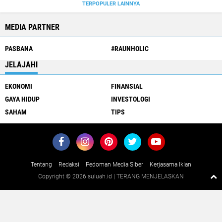
TERPOPULER LAINNYA
MEDIA PARTNER
PASBANA
#RAUNHOLIC
JELAJAHI
EKONOMI
FINANSIAL
GAYA HIDUP
INVESTOLOGI
SAHAM
TIPS
Tentang
Redaksi
Pedoman Media Siber
Kerjasama Iklan
Copyright ©
2026 suluah.id | TERANG MENJELASKAN
Close
x