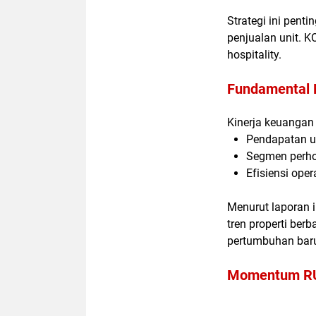
Strategi ini pent
penjualan unit. 
hospitality
.
Fundamental 
Kinerja keuangan 
Pendapatan u
Segmen perhot
Efisiensi ope
Menurut laporan in
tren properti ber
pertumbuhan baru 
Momentum RUP