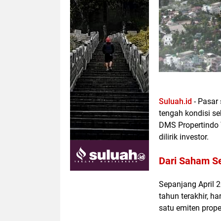
Suluah.id
- Pasar
tengah kondisi se
DMS Propertindo
dilirik investor.
Dari Saham Se
Sepanjang April 
tahun terakhir, h
satu emiten prope