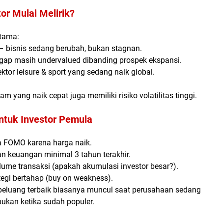
or Mulai Melirik?
utama:
– bisnis sedang berubah, bukan stagnan.
ggap masih undervalued
dibanding prospek ekspansi.
or leisure & sport
yang sedang naik global.
m yang naik cepat juga memiliki risiko volatilitas tinggi.
untuk Investor Pemula
 FOMO karena harga naik.
ran keuangan minimal 3 tahun terakhir.
lume transaksi (apakah akumulasi investor besar?).
egi bertahap (
buy on weakness
).
 peluang terbaik biasanya muncul saat perusahaan
sedang
 bukan ketika sudah populer.