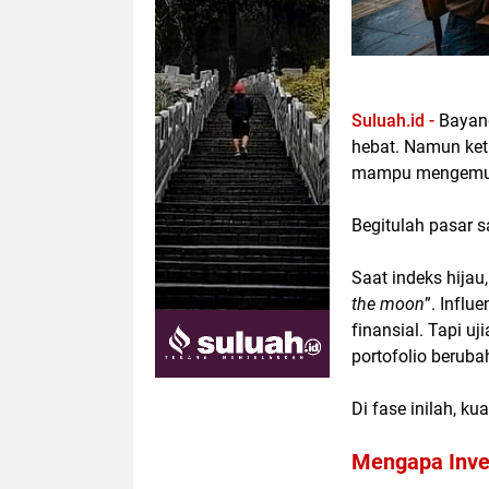
Suluah.id -
Bayang
hebat. Namun keti
mampu mengemud
Begitulah pasar 
Saat indeks hijau
the moon
”
. Influ
finansial. Tapi uj
portofolio beruba
Di fase inilah, kua
Mengapa Inve