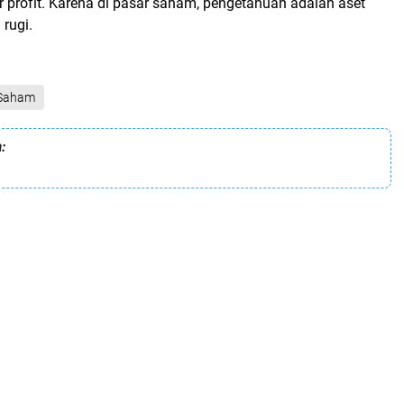
 profit. Karena di pasar saham, pengetahuan adalah aset
 rugi.
Saham
: