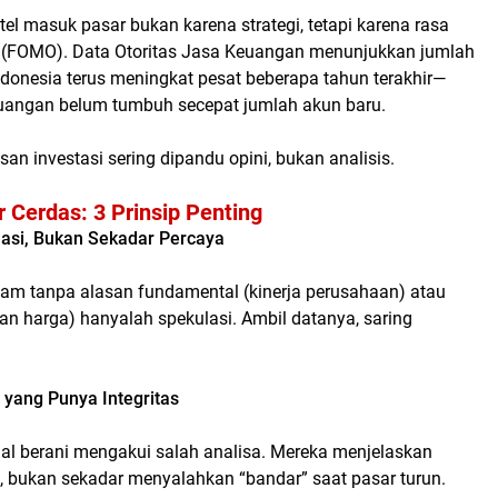
itel masuk pasar bukan karena strategi, tetapi karena rasa
(
FOMO
). Data Otoritas Jasa Keuangan menunjukkan jumlah
ndonesia terus meningkat pesat beberapa tahun terakhir—
euangan belum tumbuh secepat jumlah akun baru.
san investasi sering dipandu opini, bukan analisis.
r Cerdas: 3 Prinsip Penting
rmasi, Bukan Sekadar Percaya
m tanpa alasan fundamental (kinerja perusahaan) atau
kan harga) hanyalah spekulasi. Ambil datanya, saring
r yang Punya Integritas
nal berani mengakui salah analisa. Mereka menjelaskan
, bukan sekadar menyalahkan “bandar” saat pasar turun.