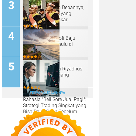
Bitcoin dan Masa Depannya,
Inilah Tantangan yang
Diungkap oleh Pakar
Makna dan Filosofi Baju
Kebesaran Panghulu di
Minangkabau
Belajar Sabar dari Riyadhus
Shalihin: Seni Tenang
Menjalani Hidup
TERPOPULER LAINNYA
Rahasia "Beli Sore Jual Pagi":
Strategi Trading Singkat yang
Bisa Raup Cuan Sebelum
Sarapan