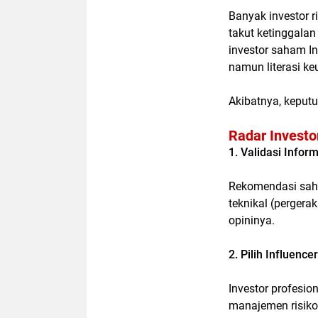
Banyak investor r
takut ketinggalan 
investor saham I
namun literasi k
Akibatnya, keputu
Radar Investo
1. Validasi Info
Rekomendasi saha
teknikal (pergera
opininya.
2. Pilih Influence
Investor profesio
manajemen risiko