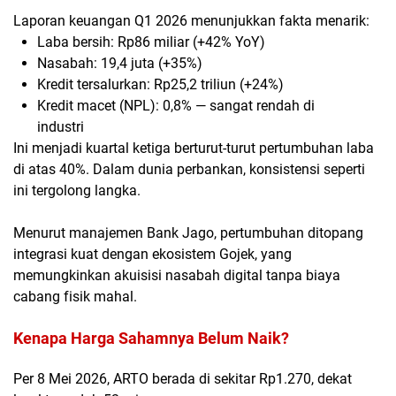
Laporan keuangan Q1 2026 menunjukkan fakta menarik:
Laba bersih:
Rp86 miliar
(+42% YoY)
Nasabah:
19,4 juta
(+35%)
Kredit tersalurkan:
Rp25,2 triliun
(+24%)
Kredit macet (NPL):
0,8%
— sangat rendah di
industri
Ini menjadi
kuartal ketiga berturut-turut
pertumbuhan laba
di atas 40%. Dalam dunia perbankan, konsistensi seperti
ini tergolong langka.
Menurut manajemen Bank Jago, pertumbuhan ditopang
integrasi kuat dengan ekosistem
Gojek
, yang
memungkinkan akuisisi nasabah digital tanpa biaya
cabang fisik mahal.
Kenapa Harga Sahamnya Belum Naik?
Per 8 Mei 2026, ARTO berada di sekitar
Rp1.270
, dekat