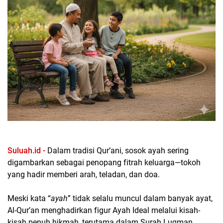
Suluah.id -
Dalam tradisi Qur’ani, sosok ayah sering
digambarkan sebagai penopang fitrah keluarga—tokoh
yang hadir memberi arah, teladan, dan doa.
Meski kata
“
ayah
”
tidak selalu muncul dalam banyak ayat,
Al-Qur’an menghadirkan figur Ayah Ideal melalui kisah-
kisah penuh hikmah, terutama dalam Surah Luqman.