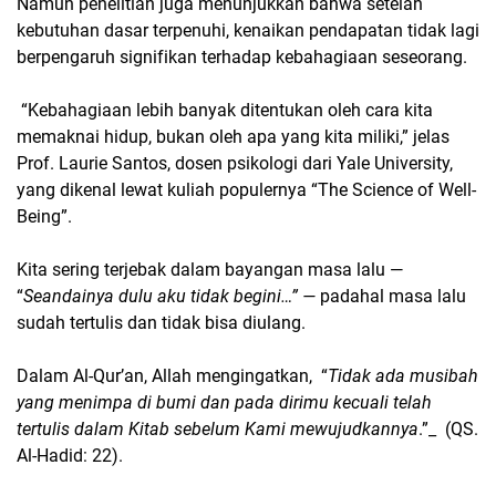
Namun penelitian juga menunjukkan bahwa setelah
kebutuhan dasar terpenuhi, kenaikan pendapatan tidak lagi
berpengaruh signifikan terhadap kebahagiaan seseorang.
“Kebahagiaan lebih banyak ditentukan oleh cara kita
memaknai hidup, bukan oleh apa yang kita miliki,” jelas
Prof. Laurie Santos, dosen psikologi dari Yale University,
yang dikenal lewat kuliah populernya “The Science of Well-
Being”.
Kita sering terjebak dalam bayangan masa lalu —
“
Seandainya dulu aku tidak begini…” —
padahal masa lalu
sudah tertulis dan tidak bisa diulang.
Dalam Al-Qur’an, Allah mengingatkan, “
Tidak ada musibah
yang menimpa di bumi dan pada dirimu kecuali telah
tertulis dalam Kitab sebelum Kami mewujudkannya
.”_ (QS.
Al-Hadid: 22).