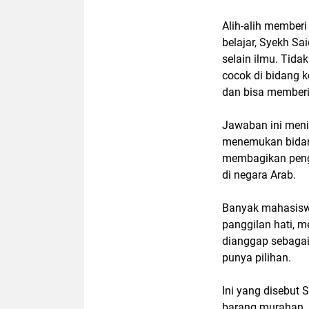
Alih-alih member
belajar, Syekh Sai
selain ilmu. Tida
cocok di bidang k
dan bisa memberi
Jawaban ini men
menemukan bidang
membagikan penga
di negara Arab.
Banyak mahasiswa
panggilan hati, me
dianggap sebagai 
punya pilihan.
Ini yang disebut 
barang murahan. 