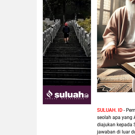
SULUAH. ID
- Per
seolah apa yang 
diajukan kepada 
jawaban di luar 