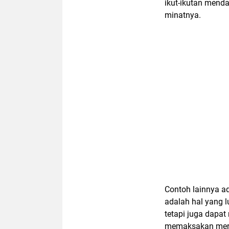
ikut-ikutan menda
minatnya.
Contoh lainnya a
adalah hal yang l
tetapi juga dapa
memaksakan mereka