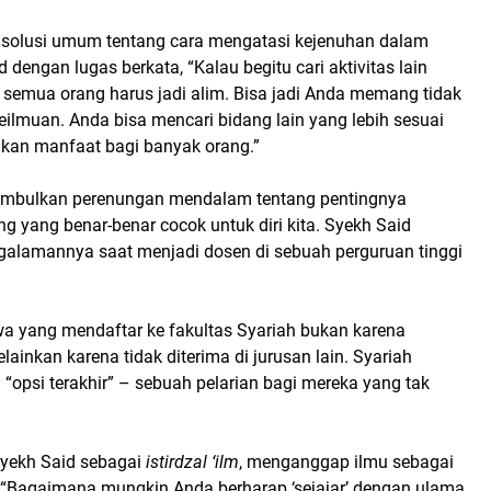
i solusi umum tentang cara mengatasi kejenuhan dalam
d dengan lugas berkata, “Kalau begitu cari aktivitas lain
k semua orang harus jadi alim. Bisa jadi Anda memang tidak
eilmuan. Anda bisa mencari bidang lain yang lebih sesuai
kan manfaat bagi banyak orang.”
imbulkan perenungan mendalam tentang pentingnya
 yang benar-benar cocok untuk diri kita. Syekh Said
lamannya saat menjadi dosen di sebuah perguruan tinggi
 yang mendaftar ke fakultas Syariah bukan karena
lainkan karena tidak diterima di jurusan lain. Syariah
“opsi terakhir” – sebuah pelarian bagi mereka yang tak
Syekh Said sebagai
istirdzal ‘ilm
, menganggap ilmu sebagai
“Bagaimana mungkin Anda berharap ‘sejajar’ dengan ulama