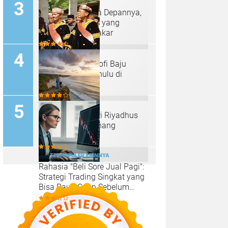
Bitcoin dan Masa Depannya,
Inilah Tantangan yang
Diungkap oleh Pakar
Makna dan Filosofi Baju
Kebesaran Panghulu di
Minangkabau
Belajar Sabar dari Riyadhus
Shalihin: Seni Tenang
Menjalani Hidup
TERPOPULER LAINNYA
Rahasia "Beli Sore Jual Pagi":
Strategi Trading Singkat yang
Bisa Raup Cuan Sebelum
Sarapan