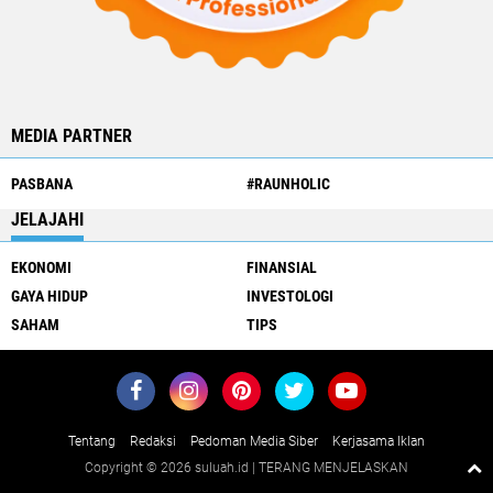
MEDIA PARTNER
PASBANA
#RAUNHOLIC
JELAJAHI
EKONOMI
FINANSIAL
GAYA HIDUP
INVESTOLOGI
SAHAM
TIPS
Tentang
Redaksi
Pedoman Media Siber
Kerjasama Iklan
Copyright ©
2026 suluah.id | TERANG MENJELASKAN