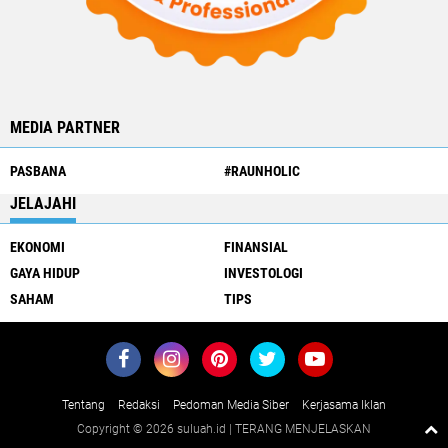
MEDIA PARTNER
PASBANA
#RAUNHOLIC
JELAJAHI
EKONOMI
FINANSIAL
GAYA HIDUP
INVESTOLOGI
SAHAM
TIPS
Tentang
Redaksi
Pedoman Media Siber
Kerjasama Iklan
Copyright ©
2026 suluah.id | TERANG MENJELASKAN