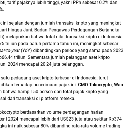
bti, tarif pajaknya lebih tinggi, yakni PPh sebesar 0,2% dan
%.
 ini sejalan dengan jumlah transaksi kripto yang meningkat
uari hingga Juni. Badan Pengawas Perdagangan Berjangka
i) melaporkan bahwa total nilai transaksi kripto di Indonesia
 triliun pada paruh pertama tahun ini, meningkat sebesar
ear-to-year
(YoY) dibandingkan periode yang sama pada 2023
6,44 triliun. Sementara jumlah pelanggan aset kripto
Juni 2024 mencapai 20,24 juta pelanggan.
satu pedagang aset kripto terbesar di Indonesia, turut
fikan terhadap penerimaan pajak ini.
CMO Tokocrypto, Wan
bahwa hampir 50 persen dari total pajak kripto yang
al dari transaksi di platform mereka.
 Tokocrypto berdasarkan volume perdagangan harian
r I 2024 mencapai lebih dari US$23 juta atau sekitar Rp374
Angka ini naik sebesar 80% dibanding rata-rata volume trading