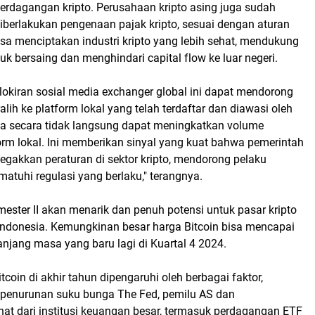
erdagangan kripto. Perusahaan kripto asing juga sudah
iberlakukan pengenaan pajak kripto, sesuai dengan aturan
isa menciptakan industri kripto yang lebih sehat, mendukung
tuk bersaing dan menghindari capital flow ke luar negeri.
okiran sosial media exchanger global ini dapat mendorong
alih ke platform lokal yang telah terdaftar dan diawasi oleh
ga secara tidak langsung dapat meningkatkan volume
form lokal. Ini memberikan sinyal yang kuat bahwa pemerintah
egakkan peraturan di sektor kripto, mendorong pelaku
matuhi regulasi yang berlaku," terangnya.
mester II akan menarik dan penuh potensi untuk pasar kripto
 Indonesia. Kemungkinan besar harga Bitcoin bisa mencapai
panjang masa yang baru lagi di Kuartal 4 2024.
tcoin di akhir tahun dipengaruhi oleh berbagai faktor,
 penurunan suku bunga The Fed, pemilu AS dan
at dari institusi keuangan besar, termasuk perdagangan ETF