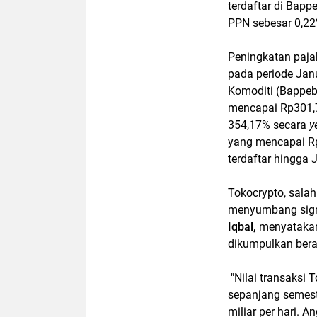
terdaftar di Bappe
PPN sebesar 0,22
Peningkatan pajak
pada periode Jan
Komoditi (Bappebt
mencapai Rp301,75
354,17% secara
y
yang mencapai Rp6
terdaftar hingga 
Tokocrypto, salah 
menyumbang signi
Iqbal,
menyatakan 
dikumpulkan beras
"Nilai transaksi
sepanjang semeste
miliar per hari. 