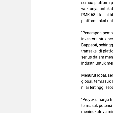
semua platform p
waktunya untuk d
PMK 68. Hal ini b
platform lokal un
"Penerapan pembl
investor untuk ber
Bappebti, sehing
transaksi di plat
serius dalam men
industri untuk me
Menurut Iqbal, se
global, termasuk
nilai tertinggi se
"Proyeksi harga Bi
termasuk potensi
meningkatnya min