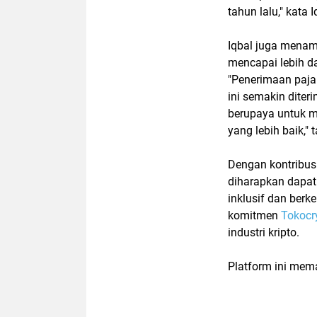
tahun lalu," kata I
Iqbal juga mena
mencapai lebih da
"Penerimaan pajak
ini semakin diter
berupaya untuk m
yang lebih baik,"
Dengan kontribusi
diharapkan dapat
inklusif dan berk
komitmen
Tokocr
industri kripto.
Platform ini mema