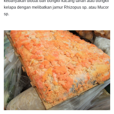
kebanyakan dibuat dari bungkil kacang tanah atau bungkil
kelapa dengan melibatkan jamur
Rhizopus sp.
atau
Mucor
sp.