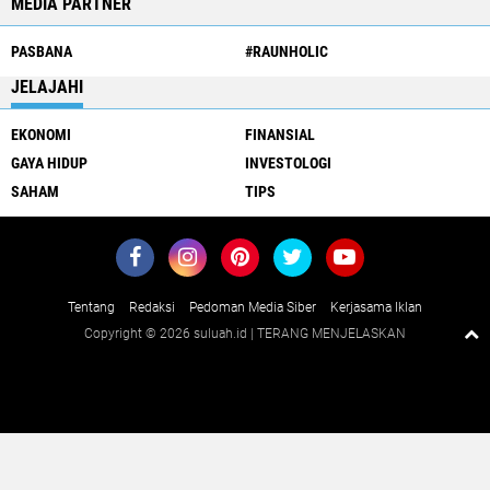
MEDIA PARTNER
PASBANA
#RAUNHOLIC
JELAJAHI
EKONOMI
FINANSIAL
GAYA HIDUP
INVESTOLOGI
SAHAM
TIPS
Tentang
Redaksi
Pedoman Media Siber
Kerjasama Iklan
Copyright ©
2026 suluah.id | TERANG MENJELASKAN
Close
x