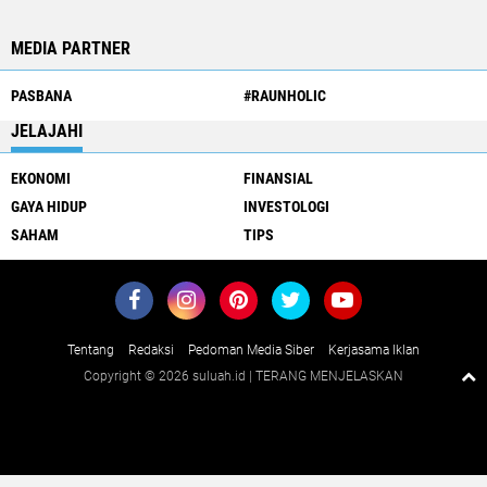
MEDIA PARTNER
PASBANA
#RAUNHOLIC
JELAJAHI
EKONOMI
FINANSIAL
GAYA HIDUP
INVESTOLOGI
SAHAM
TIPS
Tentang
Redaksi
Pedoman Media Siber
Kerjasama Iklan
Copyright ©
2026 suluah.id | TERANG MENJELASKAN
Close
x