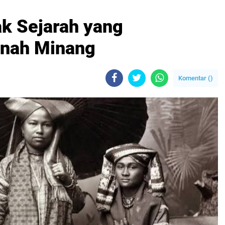
k Sejarah yang
anah Minang
Komentar (
)