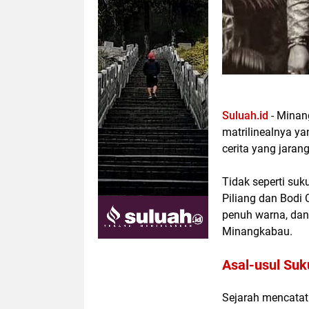
Suluah.id
- Minan
matrilinealnya ya
cerita yang jaran
Tidak seperti suk
Piliang dan Bodi
penuh warna, dan
Minangkabau.
Asal-usul Suk
Sejarah mencatat