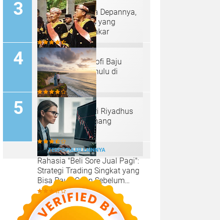
Bitcoin dan Masa Depannya,
Inilah Tantangan yang
Diungkap oleh Pakar
Makna dan Filosofi Baju
Kebesaran Panghulu di
Minangkabau
Belajar Sabar dari Riyadhus
Shalihin: Seni Tenang
Menjalani Hidup
TERPOPULER LAINNYA
Rahasia "Beli Sore Jual Pagi":
Strategi Trading Singkat yang
Bisa Raup Cuan Sebelum
Sarapan