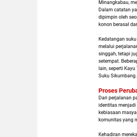
Minangkabau, mel
Dalam catatan ya
dipimpin oleh se
konon berasal dar
Kedatangan suku 
melalui perjalan
singgah, tetapi 
setempat. Bebera
lain, seperti Ka
Suku Sikumbang.
Proses Perub
Dari perjalanan p
identitas menjadi
kebiasaan masya
komunitas yang 
Kehadiran mereka