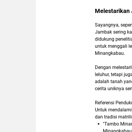
Melestarikan 
Sayangnya, sepert
Jambak sering ka
didukung peneliti
untuk menggali l
Minangkabau.
Dengan melestarik
leluhur, tetapi 
adalah tanah yan
cerita uniknya sen
Referensi Pendu
Untuk mendalami l
dan tradisi matril
"Tambo Minan
Minangkabau