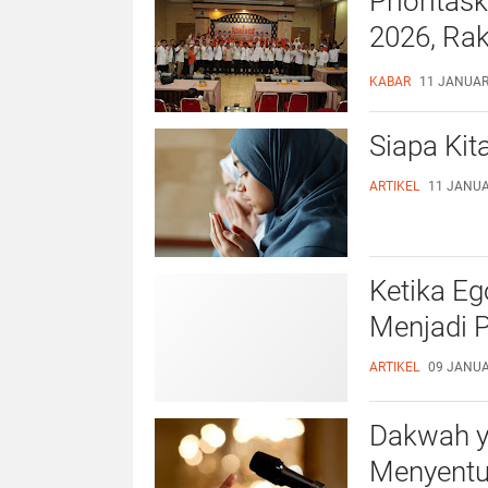
Prioritas
2026, Ra
Lancar da
KABAR
11 JANUARI
Siapa Kit
ARTIKEL
11 JANUAR
Ketika E
Menjadi 
ARTIKEL
09 JANUAR
Dakwah ya
Menyentu