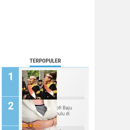
TERPOPULER
Makna dan Filosofi Baju
Kebesaran Panghulu di
Minangkabau