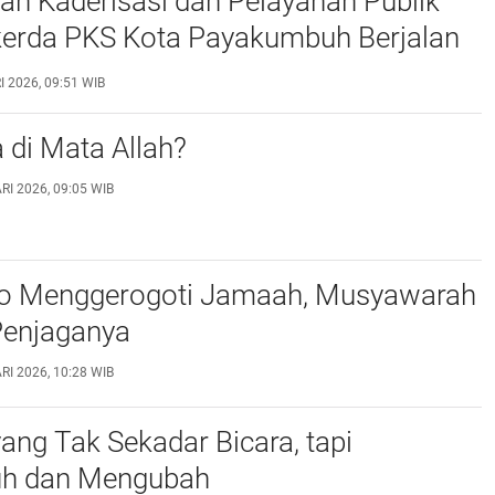
kan Kaderisasi dan Pelayanan Publik
kerda PKS Kota Payakumbuh Berjalan
n Efisien
 2026, 09:51 WIB
a di Mata Allah?
I 2026, 09:05 WIB
go Menggerogoti Jamaah, Musyawarah
Penjaganya
I 2026, 10:28 WIB
ng Tak Sekadar Bicara, tapi
h dan Mengubah