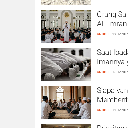
Orang Sal
Ali ‘Imra
ARTIKEL
23 JANUAR
Saat Ibad
Imannya 
ARTIKEL
16 JANUAR
Siapa yan
Membent
ARTIKEL
12 JANUAR