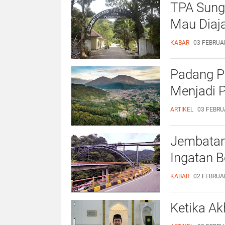
TPA Sung
Mau Diaj
KABAR
03 FEBRUAR
Padang Pa
Menjadi 
ARTIKEL
03 FEBRUA
Jembatan 
Ingatan 
KABAR
02 FEBRUAR
Ketika Ak