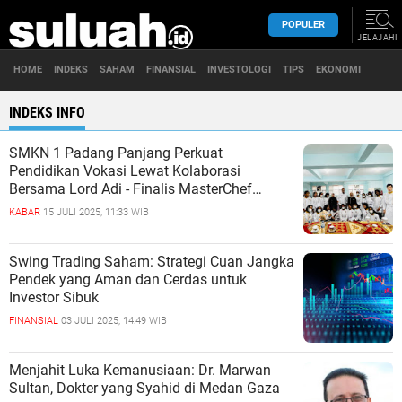
POPULER
JELAJAHI
HOME
INDEKS
SAHAM
FINANSIAL
INVESTOLOGI
TIPS
EKONOMI
INDEKS INFO
SMKN 1 Padang Panjang Perkuat
Pendidikan Vokasi Lewat Kolaborasi
Bersama Lord Adi - Finalis MasterChef
Indonesia
KABAR
15 JULI 2025, 11:33 WIB
Swing Trading Saham: Strategi Cuan Jangka
Pendek yang Aman dan Cerdas untuk
Investor Sibuk
FINANSIAL
03 JULI 2025, 14:49 WIB
Menjahit Luka Kemanusiaan: Dr. Marwan
Sultan, Dokter yang Syahid di Medan Gaza