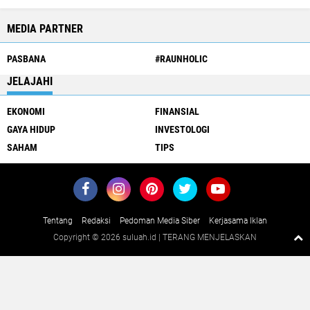
MEDIA PARTNER
PASBANA
#RAUNHOLIC
JELAJAHI
EKONOMI
FINANSIAL
GAYA HIDUP
INVESTOLOGI
SAHAM
TIPS
Tentang
Redaksi
Pedoman Media Siber
Kerjasama Iklan
Copyright ©
2026 suluah.id | TERANG MENJELASKAN
Close
x