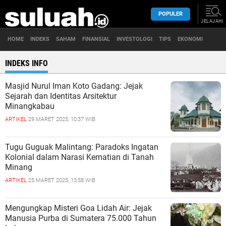
POPULER
JELAJAHI
HOME
INDEKS
SAHAM
FINANSIAL
INVESTOLOGI
TIPS
EKONOMI
INDEKS INFO
Masjid Nurul Iman Koto Gadang: Jejak
Sejarah dan Identitas Arsitektur
Minangkabau
ARTIKEL
29 MARET 2025, 10:37 WIB
Tugu Guguak Malintang: Paradoks Ingatan
Kolonial dalam Narasi Kematian di Tanah
Minang
ARTIKEL
25 MARET 2025, 13:58 WIB
Mengungkap Misteri Goa Lidah Air: Jejak
Manusia Purba di Sumatera 75.000 Tahun