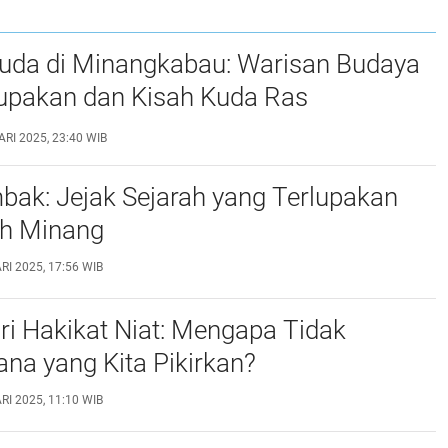
uda di Minangkabau: Warisan Budaya
lupakan dan Kisah Kuda Ras
bred
RI 2025, 23:40 WIB
ak: Jejak Sejarah yang Terlupakan
ah Minang
I 2025, 17:56 WIB
i Hakikat Niat: Mengapa Tidak
na yang Kita Pikirkan?
I 2025, 11:10 WIB