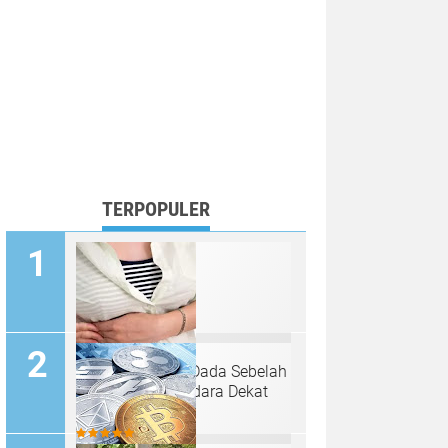
TERPOPULER
Penyebab Nyeri Dada Sebelah
Kiri Bawah Payudara Dekat
Tulang Rusuk