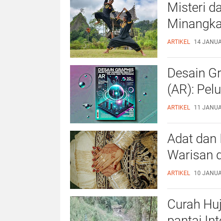
Misteri d
Minangk
ARTIKEL
14 JANUAR
Desain Gr
(AR): Pel
ARTIKEL
11 JANUAR
Adat dan
Warisan 
ARTIKEL
10 JANUAR
Curah Huj
pantai Int