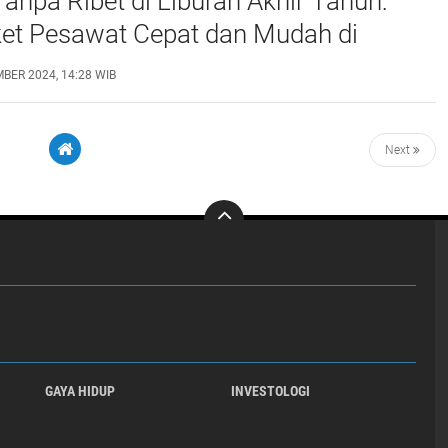
anpa Ribet di Liburan Akhir Tahun:
ket Pesawat Cepat dan Mudah di
BER 2024, 14:28 WIB
Next
GAYA HIDUP
INVESTOLOGI