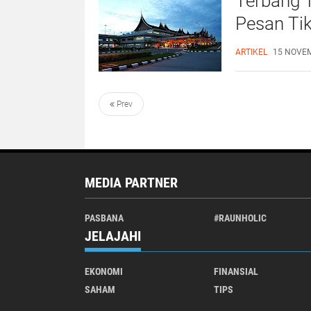
Terbang T
Pesan Ti
BRImo
ARTIKEL
15 NOVEM
Prev
MEDIA PARTNER
PASBANA
#RAUNHOLIC
JELAJAHI
EKONOMI
FINANSIAL
SAHAM
TIPS