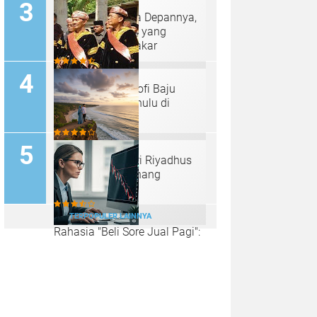
Bitcoin dan Masa Depannya,
Inilah Tantangan yang
Diungkap oleh Pakar
Makna dan Filosofi Baju
Kebesaran Panghulu di
Minangkabau
Belajar Sabar dari Riyadhus
Shalihin: Seni Tenang
Menjalani Hidup
TERPOPULER LAINNYA
Rahasia "Beli Sore Jual Pagi":
Strategi Trading Singkat yang
Bisa Raup Cuan Sebelum
Sarapan