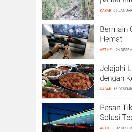
KABAR
09 JANUARI
Bermain G
Hemat
ARTIKEL
24 DESEM
Jelajahi 
dengan 
KABAR
16 DESEMBE
Pesan Ti
Solusi Te
ARTIKEL
02 DESEM