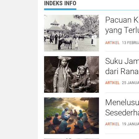
INDEKS INFO
Pacuan K
yang Ter
Thorough
ARTIKEL
13 FEBRUA
Suku Jamb
dari Ran
ARTIKEL
25 JANUAR
Menelusur
Sesederha
ARTIKEL
19 JANUAR