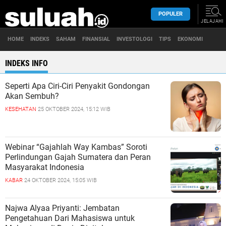
POPULER
JELAJAHI
HOME
INDEKS
SAHAM
FINANSIAL
INVESTOLOGI
TIPS
EKONOMI
INDEKS INFO
Seperti Apa Ciri-Ciri Penyakit Gondongan
Akan Sembuh?
KESEHATAN
25 OKTOBER 2024, 15:12 WIB
Webinar “Gajahlah Way Kambas” Soroti
Perlindungan Gajah Sumatera dan Peran
Masyarakat Indonesia
KABAR
24 OKTOBER 2024, 15:05 WIB
Najwa Alyaa Priyanti: Jembatan
Pengetahuan Dari Mahasiswa untuk