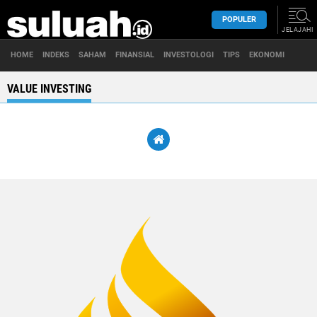
POPULER
JELAJAHI
HOME
INDEKS
SAHAM
FINANSIAL
INVESTOLOGI
TIPS
EKONOMI
VALUE INVESTING